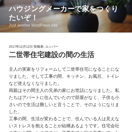
コ
ハウジングメーカーで家をつくり
ン
たいぞ！
テ
ン
Just another WordPress site
ツ
へ
ス
投
2017年12月12日
投稿者:
ルンバー
稿
キ
二世帯住宅建設の間の生活
日:
ッ
プ
主人の実家をリフォームして二世帯住宅になることにな
りました。そして工事の間、キッチン、お風呂、トイレ
など使えなくなりました。
両親はその間主人の兄弟の家にお世話になりました。私
たちはアパートに住んでいたので部屋がなく、子供も小
さいので生活は難しいと言うことで、そのようになりま
した。
工事の間、生活が変わることで、住んでいる人は見えな
いストレスを抱えることが結構あるようです。住宅会社