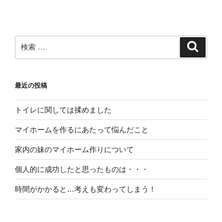
稿
ゲ
ー
シ
検
検
索
ョ
索:
ン
最近の投稿
トイレに関しては揉めました
マイホームを作るにあたって悩んだこと
家内の妹のマイホーム作りについて
個人的に成功したと思ったものは・・・
時間がかかると…考えも変わってしまう！