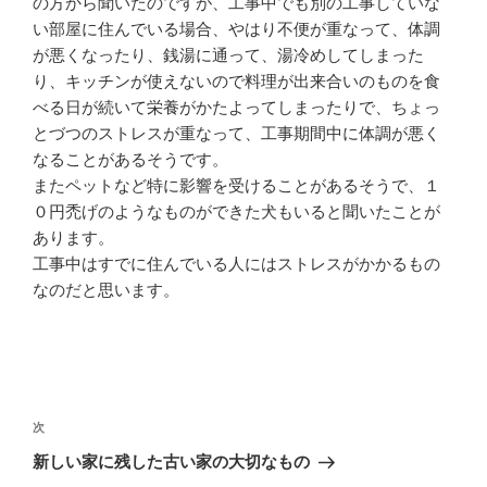
の方から聞いたのですが、工事中でも別の工事していな
い部屋に住んでいる場合、やはり不便が重なって、体調
が悪くなったり、銭湯に通って、湯冷めしてしまった
り、キッチンが使えないので料理が出来合いのものを食
べる日が続いて栄養がかたよってしまったりで、ちょっ
とづつのストレスが重なって、工事期間中に体調が悪く
なることがあるそうです。
またペットなど特に影響を受けることがあるそうで、１
０円禿げのようなものができた犬もいると聞いたことが
あります。
工事中はすでに住んでいる人にはストレスがかかるもの
なのだと思います。
投
稿
次
次
ナ
の
新しい家に残した古い家の大切なもの
ビ
投